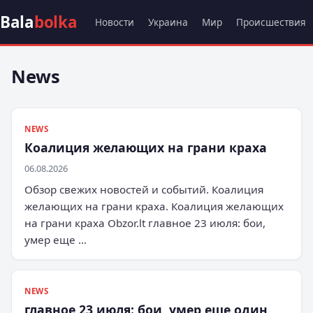
Bala
bolka
Новости
Украина
Мир
Происшествия
News
NEWS
Коалиция желающих на грани краха
06.08.2026
Обзор свежих новостей и событий. Коалиция
желающих на грани краха. Коалиция желающих
на грани краха Obzor.lt главное 23 июля: бои,
умер еще …
NEWS
главное 23 июля: бои, умер еще один