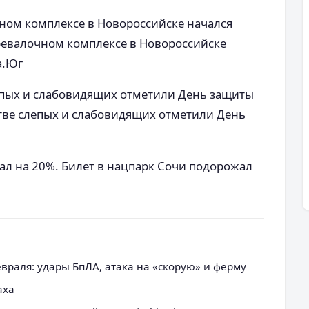
чном комплексе в Новороссийске начался
еревалочном комплексе в Новороссийске
а.Юг
пых и слабовидящих отметили День защиты
тве слепых и слабовидящих отметили День
ал на 20%. Билет в нацпарк Сочи подорожал
евраля: удары БпЛА, атака на «скорую» и ферму
аха