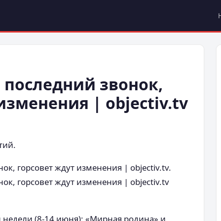
: последний звонок,
изменения | objectiv.tv
тий.
ок, горсовет ждут изменения | objectiv.tv.
нок, горсовет ждут изменения | objectiv.tv
недели (8-14 июня): «Мирная родина» и